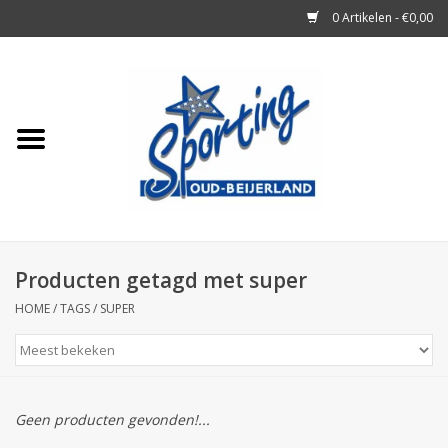
0 Artikelen - €0,00
Home
Tennisrackets
Tennisballen
Tennis Accessoires
Producten getagd met super
HOME
/
TAGS
/
SUPER
Badminton
Squash
Geen producten gevonden!...
Merken