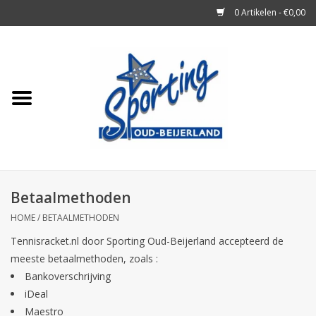
0 Artikelen - €0,00
Home
Tennisrackets
Tennisballen
Tennis Accessoires
Betaalmethoden
HOME
/
BETAALMETHODEN
Badminton
Tennisracket.nl door Sporting Oud-Beijerland accepteerd de
meeste betaalmethoden, zoals :
Squash
Bankoverschrijving
iDeal
Merken
Maestro