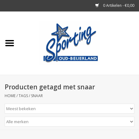
0 Artikelen - €0,00
Home
Tennisrackets
Tennisballen
Tennis Accessoires
Producten getagd met snaar
HOME
/
TAGS
/
SNAAR
Badminton
Squash
Merken