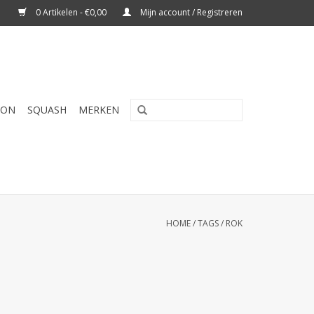
0 Artikelen - €0,00
Mijn account / Registreren
TON
SQUASH
MERKEN
HOME
/
TAGS
/
ROK