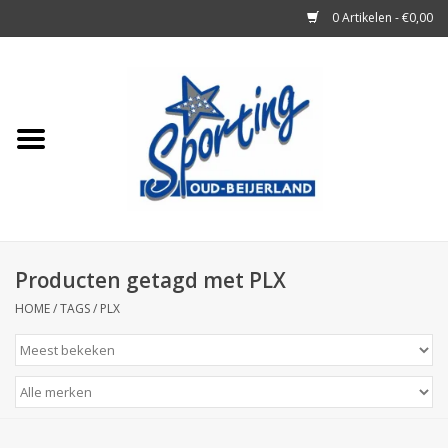
0 Artikelen - €0,00
Home
Tennisrackets
Tennisballen
Tennis Accessoires
Producten getagd met PLX
HOME
/
TAGS
/
PLX
Badminton
Squash
Merken