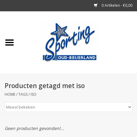
0 Artikelen - €0,00
Home
Tennisrackets
Tennisballen
Tennis Accessoires
Producten getagd met iso
HOME
/
TAGS
/
ISO
Badminton
Squash
Geen producten gevonden!...
Merken