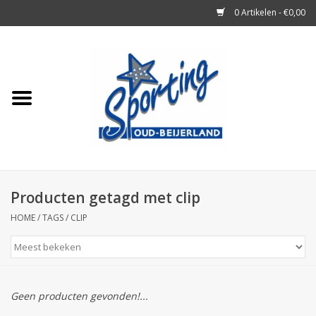
0 Artikelen - €0,00
Home
Tennisrackets
Tennisballen
Tennis Accessoires
Producten getagd met clip
HOME
/
TAGS
/
CLIP
Badminton
Squash
Geen producten gevonden!...
Merken