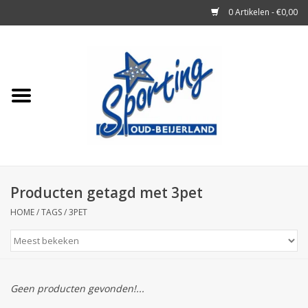
0 Artikelen - €0,00
Home
Tennisrackets
Tennisballen
Tennis Accessoires
Producten getagd met 3pet
HOME
/
TAGS
/
3PET
Badminton
Squash
Geen producten gevonden!...
Merken