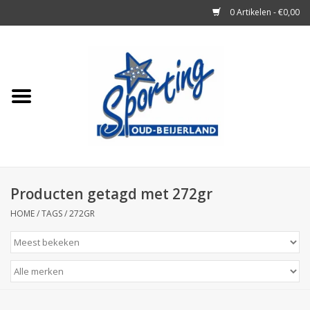
0 Artikelen - €0,00
Home
Tennisrackets
Tennisballen
Tennis Accessoires
Producten getagd met 272gr
HOME
/
TAGS
/
272GR
Badminton
Squash
Merken