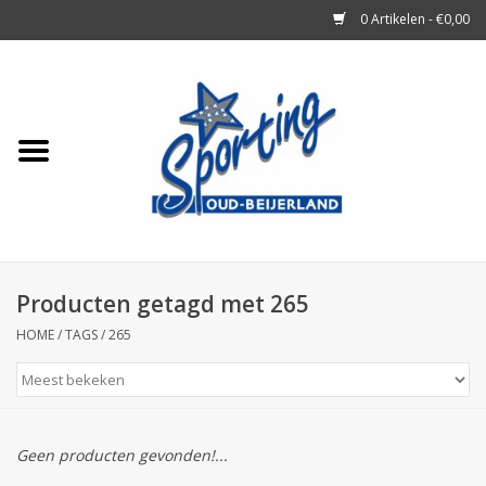
0 Artikelen - €0,00
Home
Tennisrackets
Tennisballen
Tennis Accessoires
Producten getagd met 265
HOME
/
TAGS
/
265
Badminton
Squash
Geen producten gevonden!...
Merken