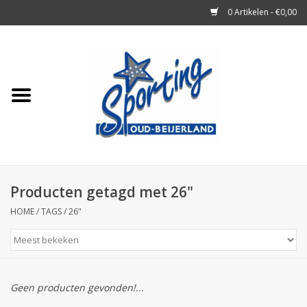
0 Artikelen - €0,00
Home
Tennisrackets
Tennisballen
Tennis Accessoires
Producten getagd met 26"
HOME
/
TAGS
/
26"
Badminton
Squash
Geen producten gevonden!...
Merken