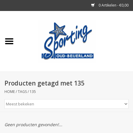
0 Artikelen - €0,00
Home
Tennisrackets
Tennisballen
Tennis Accessoires
Producten getagd met 135
HOME
/
TAGS
/
135
Badminton
Squash
Geen producten gevonden!...
Merken