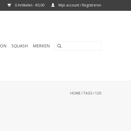
0 Artikelen - €0,00
Mijn account / Registreren
TON
SQUASH
MERKEN
HOME
/
TAGS
/
120