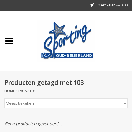
0 Artikelen - €0,00
Home
Tennisrackets
Tennisballen
Tennis Accessoires
Producten getagd met 103
HOME
/
TAGS
/
103
Badminton
Squash
Geen producten gevonden!...
Merken