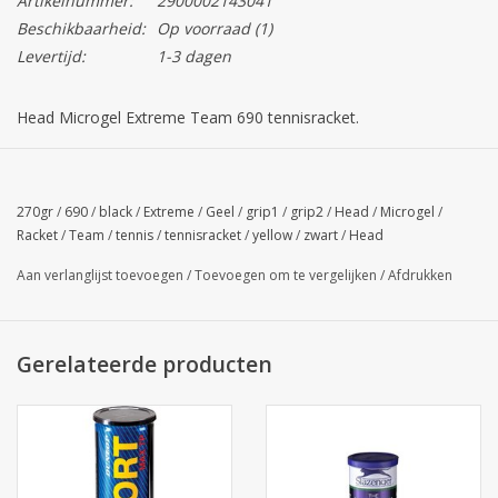
Artikelnummer:
2900002143041
Beschikbaarheid:
Op voorraad
(1)
Levertijd:
1-3 dagen
Head Microgel Extreme Team 690 tennisracket.
Bladmaat: 107 square inch.
Gewicht tennisracket: 270 gram.
270gr
/
690
/
black
/
Extreme
/
Geel
/
grip1
/
grip2
/
Head
/
Microgel
/
Kleur tennisracket: Zwart/Geel
Racket
/
Team
/
tennis
/
tennisracket
/
yellow
/
zwart
/
Head
Rackets worden geleverd exclusief bespanning. Indien gewenst
Aan verlanglijst toevoegen
/
Toevoegen om te vergelijken
/
Afdrukken
kunt u de gewenste bespanning selecteren en aan de bestelling
toevoegen.
Gerelateerde producten