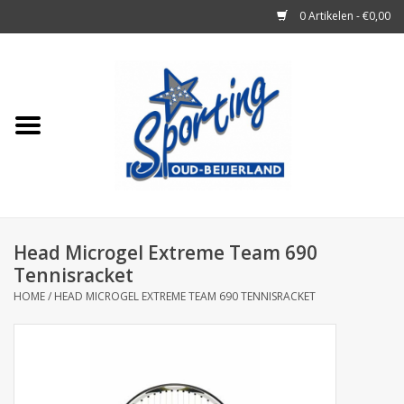
0 Artikelen - €0,00
Home
Tennisrackets
Tennisballen
Tennis Accessoires
Head Microgel Extreme Team 690
Tennisracket
Badminton
HOME
/
HEAD MICROGEL EXTREME TEAM 690 TENNISRACKET
Squash
Merken