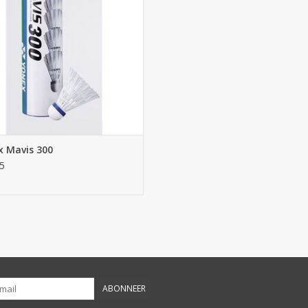
x Mavis 300
5
ABONNEER