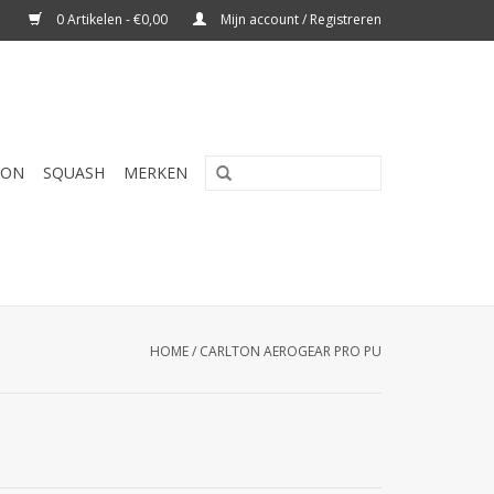
0 Artikelen - €0,00
Mijn account / Registreren
TON
SQUASH
MERKEN
HOME
/
CARLTON AEROGEAR PRO PU