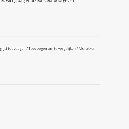
geel, wit) graag voorkeur kleur doorgeven
glijst toevoegen
/
Toevoegen om te vergelijken
/
Afdrukken