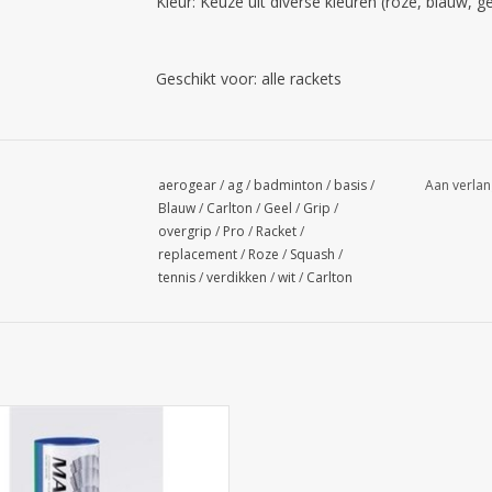
Kleur: Keuze uit diverse kleuren (roze, blauw, 
Geschikt voor: alle rackets
aerogear
/
ag
/
badminton
/
basis
/
Aan verlan
Blauw
/
Carlton
/
Geel
/
Grip
/
overgrip
/
Pro
/
Racket
/
replacement
/
Roze
/
Squash
/
tennis
/
verdikken
/
wit
/
Carlton
Yonex Mavis 300
EVOEGEN AAN WINKELWAGEN