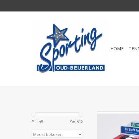
HOME
TEN
Yonex Gri
Min: €
0
Max: €
15
TOEVOEGEN AAN WI