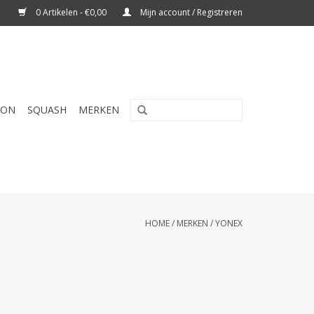
0 Artikelen - €0,00
Mijn account / Registreren
TON
SQUASH
MERKEN
HOME
/
MERKEN
/
YONEX