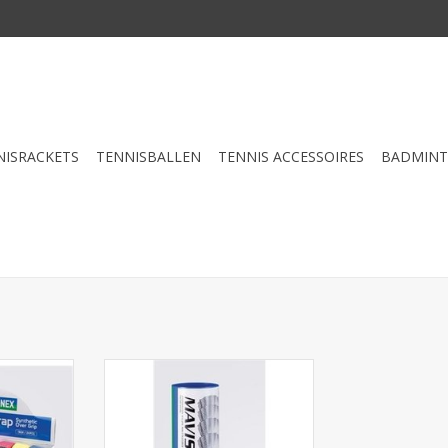
NISRACKETS
TENNISBALLEN
TENNIS ACCESSOIRES
BADMIN
p
Yonex Mavis 300
NKELWAGEN
TOEVOEGEN AAN WINKELWAGEN