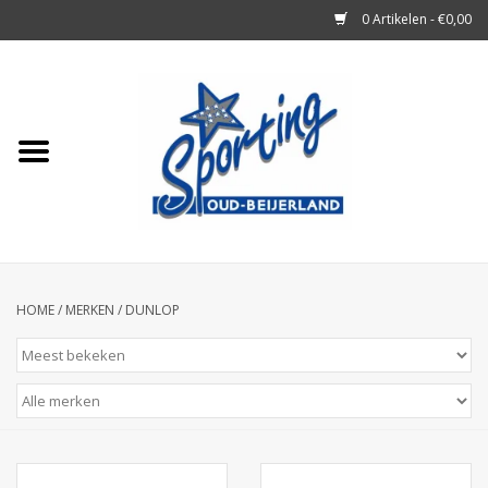
0 Artikelen - €0,00
Home
Tennisrackets
Tennisballen
Tennis Accessoires
HOME
/
MERKEN
/
DUNLOP
Badminton
Squash
Merken